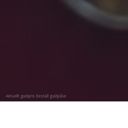
Aktuellt guldpris
Beställ guldpåse