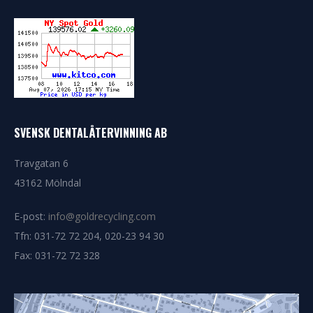
SVENSK DENTALÅTERVINNING AB
Travgatan 6
43162 Mölndal
E-post:
info@goldrecycling.com
Tfn: 031-72 72 204, 020-23 94 30
Fax: 031-72 72 328