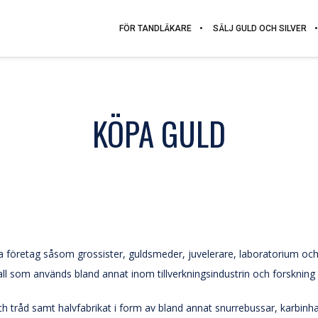
FÖR TANDLÄKARE
SÄLJ GULD OCH SILVER
KÖPA GULD
ra företag såsom grossister, guldsmeder, juvelerare, laboratorium och t
tall som används bland annat inom tillverkningsindustrin och forskning
och tråd samt halvfabrikat i form av bland annat snurrebussar, karbinh