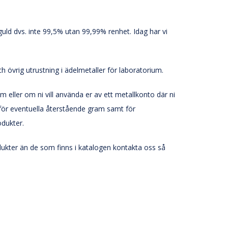
guld dvs. inte 99,5% utan 99,99% renhet. Idag har vi
ch övrig utrustning i ädelmetaller för laboratorium.
dium eller om ni vill använda er av ett metallkonto där ni
t för eventuella återstående gram samt för
odukter.
odukter än de som finns i katalogen kontakta oss så