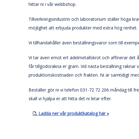
hittar ni i vår webbshop.
Tillverkningsindustrin och laboratorium ställer höga kr
möjlighet att erbjuda produkter med extra hög renhet.
Vi tillhandahåller även beställningsvaror som till exempe
Vi tar även emot ert ädelmetallskrot och affinerar det åt e
får tillgodoräkna er gram. Vid nästa beställning räkna
produktionskostnaden och frakten. Ni är samtidigt med oc
Beställer gör ni vi telefon 031-72 72 206 måndag till f
skall vi hjälpa er att hitta det ni letar efter.
Ladda ner vår produktkatalog här »