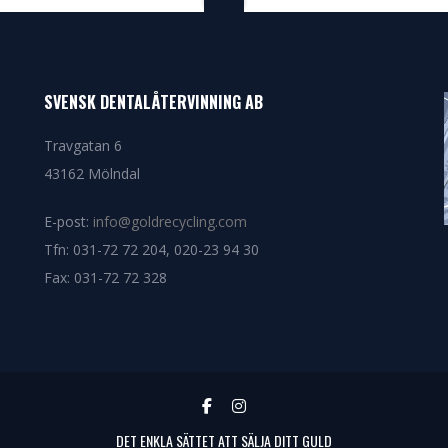
SVENSK DENTALÅTERVINNING AB
Travgatan 6
43162 Mölndal
E-post:
info@goldrecycling.com
Tfn: 031-72 72 204, 020-23 94 30
Fax: 031-72 72 328
DET ENKLA SÄTTET ATT SÄLJA DITT GULD