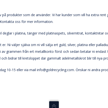
av på produkter som de använder. Vi har kunder som vill ha extra rent 
 Kontakta oss för mer information.
l deglar i platina, tänger med platinaspets, silvernitrat, kontaktnitar o
r. Ni väljer själva om ni vill sälja ert guld, silver, platina eller palla
r vi av grammen från ert metallkonto först och sedan betalar ni endas
h bidrar till kretsloppet där gammalt ädelmetallskrot blir till nya pr
redag 10-15 eller via mail info@goldrecycling.com. Önskar ni andra pr