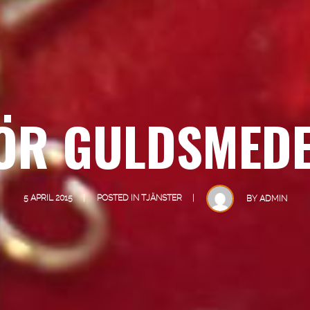
ÖR GULDSMED
5 APRIL 2015
POSTED IN
TJÄNSTER
BY
ADMIN