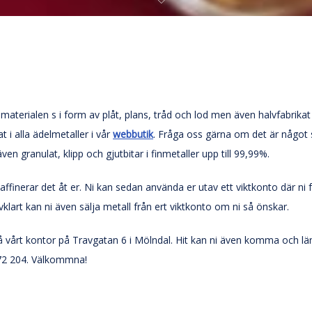
r råmaterialen s i form av plåt, plans, tråd och lod men även halvfabrik
t i alla ädelmetaller i vår
webbutik
. Fråga oss gärna om det är något s
även granulat, klipp och gjutbitar i finmetaller upp till 99,99%.
ffinerar det åt er. Ni kan sedan använda er utav ett viktkonto där ni f
lvklart kan ni även sälja metall från ert viktkonto om ni så önskar.
vårt kontor på Travgatan 6 i Mölndal. Hit kan ni även komma och lämna
 72 204. Välkommna!