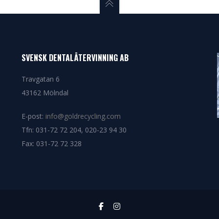
SVENSK DENTALÅTERVINNING AB
Travgatan 6
43162 Mölndal
E-post:
info@goldrecycling.com
Tfn: 031-72 72 204, 020-23 94 30
Fax: 031-72 72 328